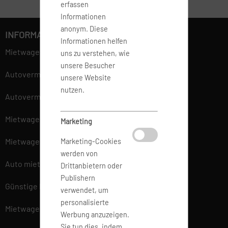
erfassen
Informationen
anonym. Diese
INFORMATIONEN
Informationen helfen
Mietwagen
uns zu verstehen, wie
unsere Besucher
Autovermietung
unsere Website
nutzen.
Autovermieter
Mietwagen am Flughafen
Marketing
Mietwagen am Bahnhof
Marketing-Cookies
werden von
Auto mieten
Drittanbietern oder
Publishern
Günstige Mietwagen
verwendet, um
personalisierte
Mietwagen vergleichen
Werbung anzuzeigen.
Sie tun dies, indem