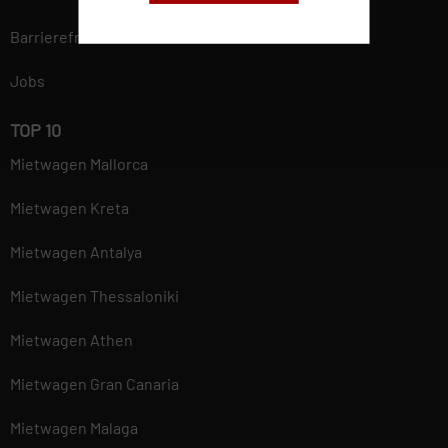
gewährleisten. Mehr
Barrierefreiheit
Informationen findest du in
unserer
Jobs
Datenschutzerklärung.
TOP 10
Mietwagen Mallorca
Mietwagen Kreta
Mietwagen Antalya
Mietwagen Thessaloniki
Mietwagen Athen
Mietwagen Gran Canaria
Mietwagen Malaga