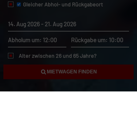
Gleicher Abhol- und Rückgabeort
14. Aug 2026 - 21. Aug 2026
Abholum um: 12:00
Rückgabe um: 10:00
Alter zwischen 26 und 65 Jahre?
MIETWAGEN FINDEN
Mietwagen Kreta