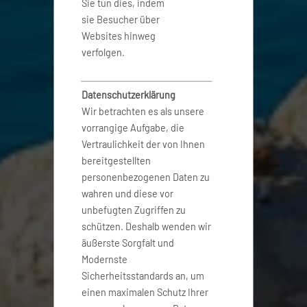
Sie tun dies, indem
sie Besucher über
Websites hinweg
verfolgen.
Datenschutzerklärung
Wir betrachten es als unsere
vorrangige Aufgabe, die
Vertraulichkeit der von Ihnen
bereitgestellten
personenbezogenen Daten zu
wahren und diese vor
unbefugten Zugriffen zu
schützen. Deshalb wenden wir
äußerste Sorgfalt und
Modernste
Sicherheitsstandards an, um
einen maximalen Schutz Ihrer