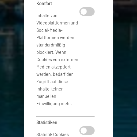
Komfort
Inhalte von
Videoplattformen und
Social-Media-
Plattformen werden
standardmäßig
blockiert. Wenn
Cookies von externen
Medien akzeptiert
werden, bedarf der
Zugriff auf diese
Inhalte keiner
manuellen
Einwilligung mehr.
Statistiken
Statistik Cookies