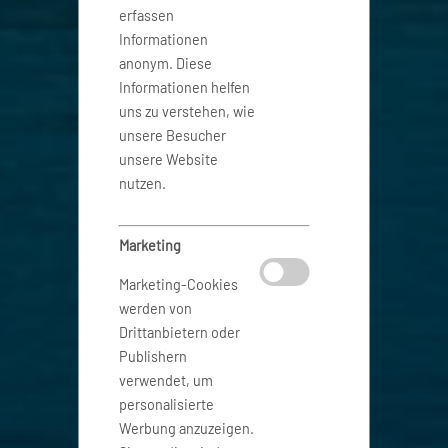
erfassen
Informationen
anonym. Diese
Informationen helfen
uns zu verstehen, wie
unsere Besucher
unsere Website
nutzen.
Marketing
Marketing-Cookies
werden von
Drittanbietern oder
Publishern
verwendet, um
personalisierte
Werbung anzuzeigen.