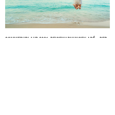
SOMMERURLAUB 2021: REISEWARNUNGEN ADÉ – DER
SOMMER KANN KOMMEN!
7. Juli 2021
Hurra! Adria, Balearen, Dänemark und viele weitere beliebte
Urlaubsziele – wir kommen! Zum 1. Juli 2021 hat das Auswärtige
Amt für über 80 Corona-Risikogebiete die Reisewarnungen
aufgeboben. Auf welche Regionen Sie sich nun freuen können und
was Sie dennoch beachten sollten, haben wir für Sie
zusammengestellt.