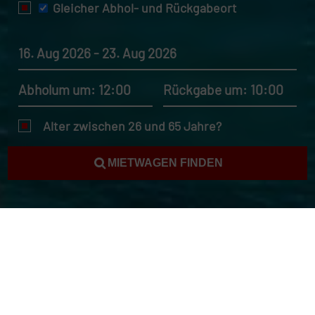
Gleicher Abhol- und Rückgabeort
16. Aug 2026 - 23. Aug 2026
Abholum um: 12:00
Rückgabe um: 10:00
Alter zwischen 26 und 65 Jahre?
MIETWAGEN FINDEN
Mietwagen Antalya