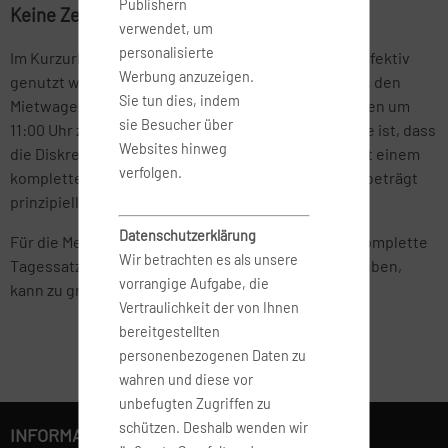
Publishern
Keine Zeit verschwenden
verwendet, um
personalisierte
Im Kurzurlaub soll die vorhandene Zeit möglichst effektiv
Werbung anzuzeigen.
genutzt werden. Folglich klingt es äußerst attraktiv, den
Sie tun dies, indem
Mietwagen um 10:00 Uhr abzuholen und in zwei Tagen um
sie Besucher über
11:00 Uhr zurückzugeben. Die Kehrseite der Medaille ist, dass
Websites hinweg
die Diskrepanz von 1 Stunde bei der Abrechnung mit einem
verfolgen.
kompletten Miettag zu Buche schlägt. Denn dieser beträgt
prinzipiell 24 Stunden.
Datenschutzerklärung
Für die Mehrnutzung von nur 60 Minuten wird der komplette
Wir betrachten es als unsere
Tagessatz fällig. Den Wagen 1 Stunde früher abzugeben,
vorrangige Aufgabe, die
kann zu großen Kosteneinsparungen führen.
Vertraulichkeit der von Ihnen
bereitgestellten
personenbezogenen Daten zu
wahren und diese vor
unbefugten Zugriffen zu
schützen. Deshalb wenden wir
INFORMATIONEN