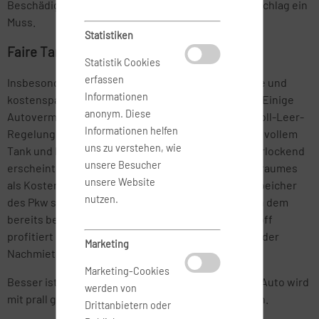
Beschädigungen am Unterboden oder durch Steinschlag ein
Muss.
Statistiken
Faire Tankregelung vereinbaren
Statistik Cookies
erfassen
Insbesondere bei einem Kurzurlaub sollte eine faire und
Informationen
kostensparende Tankregelung vereinbart werden. Einige
anonym. Diese
Autovermietungen bestehen auf die sogenannte Voll-Leer-
Informationen helfen
Regelung. Dabei erhält der Kunde das Fahrzeug mit vollem
uns zu verstehen, wie
Tank und kann es leer übergeben. Was zunächst verlockend
unsere Besucher
erscheint, entpuppt sich am Ende des Vertragszeitraumes
unsere Website
als Kostenfalle. Kurzurlauber werden die Energiespeicher
nutzen.
des Pkw so gut wie nie vollkommen leer fahren. Von dem
bereits bezahlten, aber übrig gebliebenem Kraftstoff
profitiert lediglich der Vermieter beziehungsweise der
Marketing
Nachmieter.
Marketing-Cookies
Besser ist die Voll-Voll-Variante. Das bedeutet, das Auto wird
werden von
mit prall gefülltem Tank empfangen und abgegeben.
Drittanbietern oder