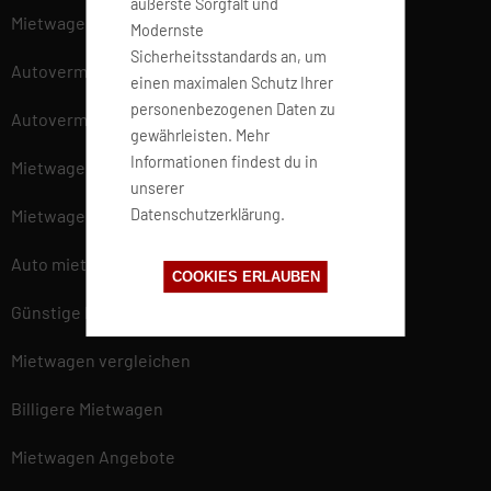
äußerste Sorgfalt und
Mietwagen
Modernste
Sicherheitsstandards an, um
Autovermietung
einen maximalen Schutz Ihrer
personenbezogenen Daten zu
Autovermieter
gewährleisten. Mehr
Informationen findest du in
Mietwagen am Flughafen
unserer
Datenschutzerklärung.
Mietwagen am Bahnhof
Auto mieten
COOKIES ERLAUBEN
Günstige Mietwagen
Mietwagen vergleichen
Billigere Mietwagen
Mietwagen Angebote