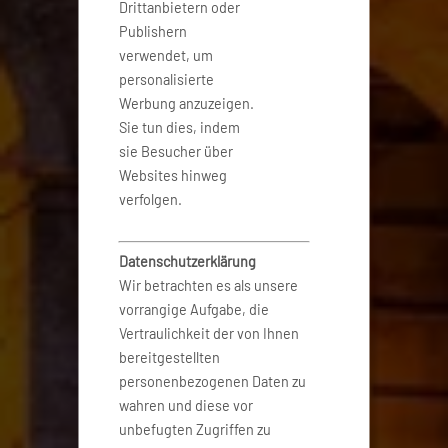
Drittanbietern oder
Publishern
verwendet, um
personalisierte
Werbung anzuzeigen.
Sie tun dies, indem
sie Besucher über
Websites hinweg
verfolgen.
Datenschutzerklärung
Wir betrachten es als unsere
vorrangige Aufgabe, die
Vertraulichkeit der von Ihnen
bereitgestellten
personenbezogenen Daten zu
wahren und diese vor
unbefugten Zugriffen zu