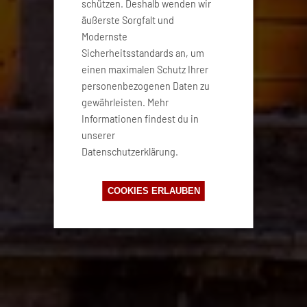
schützen. Deshalb wenden wir
äußerste Sorgfalt und
Modernste
Sicherheitsstandards an, um
einen maximalen Schutz Ihrer
personenbezogenen Daten zu
gewährleisten. Mehr
Informationen findest du in
unserer
Datenschutzerklärung.
COOKIES ERLAUBEN