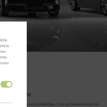
liche
fend zu
onen
nitte
tionen
n Autovermietung
overmietung setzte Hertz Maßstäbe. Eine aufsehenerregende