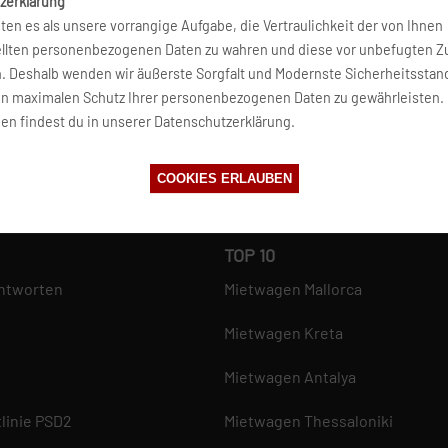
tte Hertz wieder den Status
die Corona-Pandemie, durch d
zerklärung
n Hertz Global Holdings
kanadische Zweig musste Insol
ten es als unsere vorrangige Aufgabe, die Vertraulichkeit der von Ihnen
ve Group. Zu diesem Zeitpunkt
Hertz-Gesellschaften in Europ
ellten personenbezogenen Daten zu wahren und diese vor unbefugten Zu
100 Marken erobert.
n. Deshalb wenden wir äußerste Sorgfalt und Modernste Sicherheitsstan
en maximalen Schutz Ihrer personenbezogenen Daten zu gewährleisten.
en findest du in unserer Datenschutzerklärung.
COOKIES ERLAUBEN
TOP 10
ntworten
Mietwagen Mallorca
Mietwagen Kreta
Mietwagen Antalya
linie PSD2
Mietwagen Thessaloniki