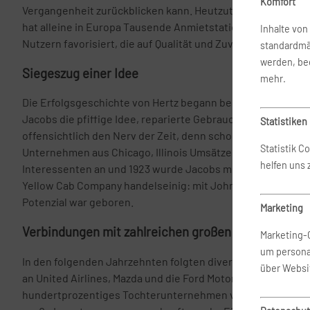
Komfort
Vergangenheit zurückblicken kann. Heutzutage ist Hertz in
hat alleine in Europa Tausende Anmietstationen. Der Anbi
Inhalte vo
Nutzern favorisiert, die auf Qualität und Zuverlässigkeit we
standardmä
werden, bed
Siegeszug einer Idee
mehr.
Die Erfolgsgeschichte von Hertz begann bereits im Jahr 191
Jacobs die pfiffige Idee, reparierte Gebrauchtwagen zu ver
Statistiken
offensichtlich den Nerv der Zeit, denn schon Anfang der 2
Statistik C
Unternehmen aus Chicago, Illinois Umsätze in Millionenhöh
helfen uns
Interessenten an und 1923 wurde Jacobs mit dem damalige
Yellow Cab Company handelseinig: mit John D. Hertz. Und 
Potenzial war geboren.
Marketing
Verbindungen mit zahlreichen großen Namen
Marketing-
um persona
In den folgenden Jahrzehnten folgten diverse Übernahmen
über Websi
an United Airlines, Mazda und die Ford Motor Company. Im J
hundertprozentiges Tochterunternehmen von Ford, ehe de