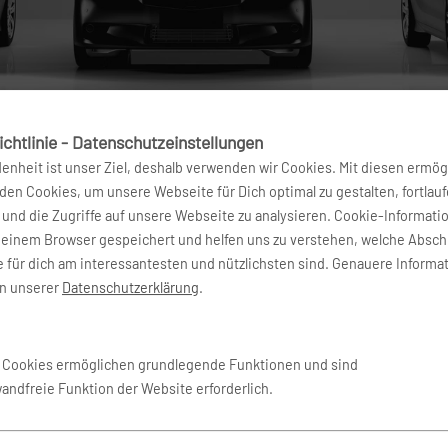
chtlinie - Datenschutzeinstellungen
denheit ist unser Ziel, deshalb verwenden wir Cookies. Mit diesen ermög
en Cookies, um unsere Webseite für Dich optimal zu gestalten, fortlau
und die Zugriffe auf unsere Webseite zu analysieren. Cookie-Informati
deinem Browser gespeichert und helfen uns zu verstehen, welche Absch
 für dich am interessantesten und nützlichsten sind. Genauere Informa
in unserer
Datenschutzerklärung
.
e Cookies ermöglichen grundlegende Funktionen und sind
wandfreie Funktion der Website erforderlich.
fort an Hertz. Das US-
Vorbildfunktion in Sache
ltweit führende
Auch im Hinblick auf die Aut
ne lange, erfolgreiche