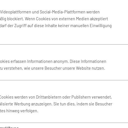
Neuheit im Jahr 1970 war es, a
 147 Ländern weltweit präsent
eingeführt wurde. Seit 2008 gi
eter wird besonders von
n Videoplattformen und Social-Media-Plattformen werden
50 großen US-Flughafenstatione
rtlegen.
ßig blockiert. Wenn Cookies von externen Medien akzeptiert
Mietwagen zu sitzen. Das Motto
arf der Zugriff auf diese Inhalte keiner manuellen Einwilligung
stehen den Kunden auch Lkw u
attraktiven Boni für Stammkun
8. Damals hatte Walter L.
sich Nutzer über faire Konditi
mieten. Damit traf er
versteckten Extra-Kosten erw
0er Jahre konnte das
ist. Bis zwei Tage vor Mietbeg
ookies erfassen Informationen anonym. Diese Informationen
e verbuchen. Das lockte
Änderungsgebühren erhoben.
 zu verstehen, wie unsere Besucher unsere Website nutzen.
n Präsidenten der legendären
eine Marke mit enormem
Hertz bleibt am Puls der Ze
Darüber hinaus macht Hertz na
im Februar 2019 etwas Außerge
Cookies werden von Drittanbietern oder Publishern verwendet,
es ein Heliskiing-Angebot in 
lisierte Werbung anzuzeigen. Sie tun dies, indem sie Besucher
 und Kooperationen, darunter
es für 24 Stunden einen luxur
tes hinweg verfolgen.
ahr 2.000 wurde Hertz
r Autovermieter 2005 an eine
Aktuell ist die amerikanische