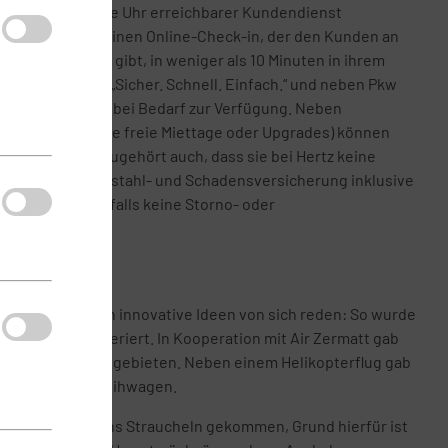
ls ein rund um die Uhr erreichbarer Kundendienst
bt es bei Hertz einen Online-Check-in, der den Kunden an
n die Garantie gibt, in weniger als 10 Minuten in ihrem
 ist inzwischen „Sicher. Schnell. Einfach.“ und neben Pkw
nd Transporter bei Bedarf zur Verfügung. Neben
den (Prämien wie freie Miettage oder Upgrades) können
onen freuen, dazugehört auch, dass sie bei Hertz keine
arten, eine Diebstahl- und Schadensversicherung inklusive
inn werden ebenfalls keine Storno- oder
it
ch wie vor durch innovative Ideen von sich reden: So wurde
wöhnliches offeriert. In Kooperation mit Air Zermatt gab
den Schweizer Skigebieten. Neben einem Helikopterflug gab
iösen Offroad-Leihwagen.
 Konzernmutter ins Straucheln gekommen, Grund hierfür ist