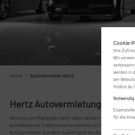
Cookie-Ri
Ihre Zufrie
Wir verwend
verbessern 
werden in 
Home
Autovermieter Hertz
der Website
findest du 
Notwendig
Hertz Autovermietung
Essenziell
für die ein
Wenn es um Mietwagen geht, dann denken viele Menschen so
amerikanische Traditionsunternehmen ist nicht nur der we
Autovermieter, sondern zudem auch ein Anbieter, der auf ei