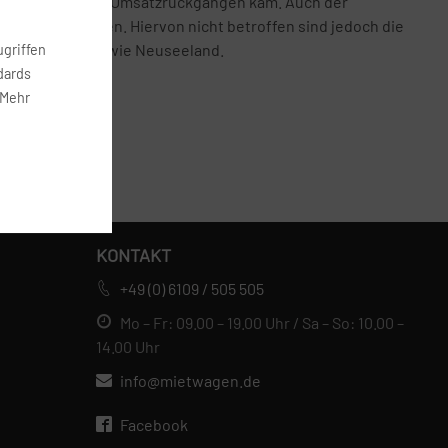
ie es zu starken Umsatzrückgängen kam. Auch der
venz beantragen. Hiervon nicht betroffen sind jedoch die
a, Australien sowie Neuseeland.
griffen
dards
 Mehr
KONTAKT
+49 (0) 6109 / 505 505
Mo – Fr: 09.00 – 19.00 Uhr / Sa – So: 10.00 –
14.00 Uhr
info@mietwagen.de
Facebook