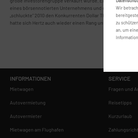
große Investorengruppe verkauft wurde. Ein Jahr später ha
Datenschut
eines börsennotierten Unternehmens und der Mutterkonzer
Wir betrach
„schluckte“ 2010 den Konkurrenten Dollar Thrifty Automoti
bereitgest
hatte sich Hertz auch wieder einen Rang unter den besten 
zu schütze
an, um ein
Information
INFORMATIONEN
SERVICE
Mietwagen
Fragen und A
Autovermietung
Reisetipps
Autovermieter
Kurzurlaub
Mietwagen am Flughafen
Zahlungsricht