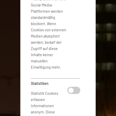
Social-Media-
Plattformen werden
standardmäßig
blockiert. Wenn
Cookies von externen
Medien akzeptiert
werden, bedarf der
Zugriff auf diese
Inhalte keiner
manuellen
Einwilligung mehr.
Statistiken
Statistik Cookies
erfassen
Informationen
anonym. Diese