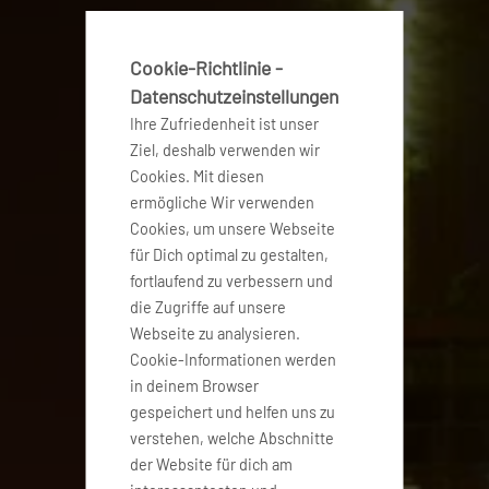
Cookie-Richtlinie -
Datenschutzeinstellungen
Ihre Zufriedenheit ist unser
Ziel, deshalb verwenden wir
Cookies. Mit diesen
ermögliche Wir verwenden
Cookies, um unsere Webseite
für Dich optimal zu gestalten,
fortlaufend zu verbessern und
die Zugriffe auf unsere
Webseite zu analysieren.
Cookie-Informationen werden
in deinem Browser
gespeichert und helfen uns zu
verstehen, welche Abschnitte
der Website für dich am