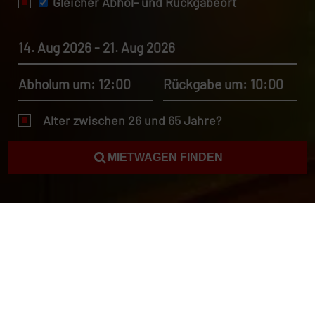
Gleicher Abhol- und Rückgabeort
14. Aug 2026 - 21. Aug 2026
Abholum um: 12:00
Rückgabe um: 10:00
Alter zwischen 26 und 65 Jahre?
MIETWAGEN FINDEN
Autovermietung Bahrain