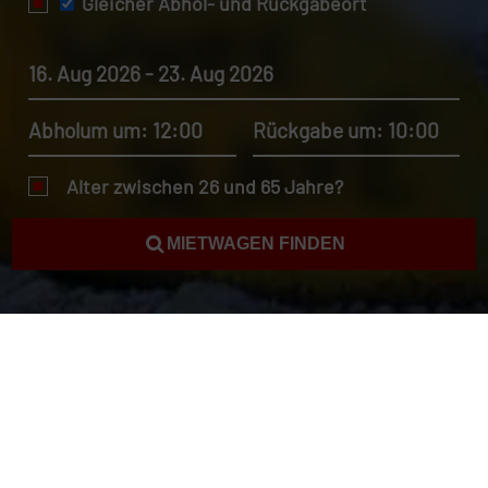
Gleicher Abhol- und Rückgabeort
16. Aug 2026 - 23. Aug 2026
Abholum um: 12:00
Rückgabe um: 10:00
Alter zwischen 26 und 65 Jahre?
MIETWAGEN FINDEN
Autovermietung Bonaire