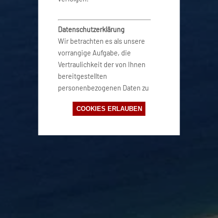
Datenschutzerklärung
Wir betrachten es als unsere
vorrangige Aufgabe, die
Vertraulichkeit der von Ihnen
bereitgestellten
personenbezogenen Daten zu
wahren und diese vor
COOKIES ERLAUBEN
unbefugten Zugriffen zu
schützen. Deshalb wenden wir
äußerste Sorgfalt und
Modernste
Sicherheitsstandards an, um
einen maximalen Schutz Ihrer
personenbezogenen Daten zu
gewährleisten. Mehr
Informationen findest du in
unserer