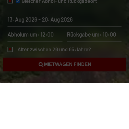
Gleicher Abhol- und Rückgabeort
13. Aug 2026 - 20. Aug 2026
Abholum um: 12:00
Rückgabe um: 10:00
Alter zwischen 26 und 65 Jahre?
MIETWAGEN FINDEN
Autovermietung Brasilien