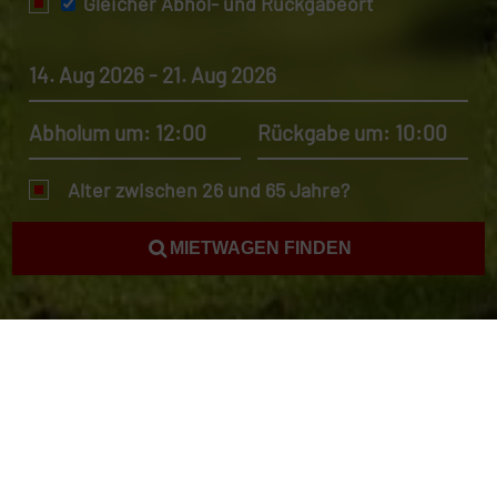
Gleicher Abhol- und Rückgabeort
14. Aug 2026 - 21. Aug 2026
Abholum um: 12:00
Rückgabe um: 10:00
Alter zwischen 26 und 65 Jahre?
MIETWAGEN FINDEN
Autovermietung Ghana