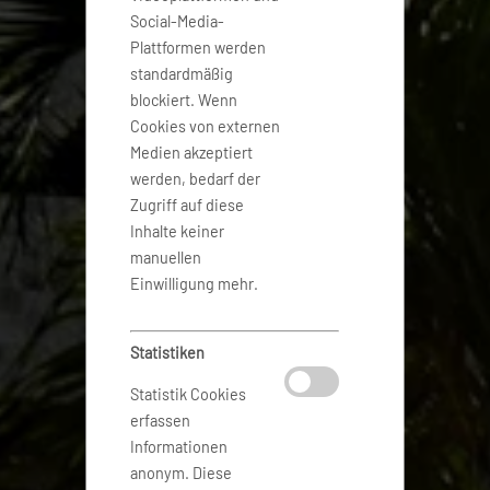
Social-Media-
Plattformen werden
standardmäßig
blockiert. Wenn
Cookies von externen
Medien akzeptiert
werden, bedarf der
Zugriff auf diese
Inhalte keiner
manuellen
Einwilligung mehr.
Statistiken
Statistik Cookies
erfassen
Informationen
anonym. Diese