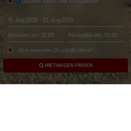
Gleicher Abhol- und Rückgabeort
15. Aug 2026 - 22. Aug 2026
Abholum um: 12:00
Rückgabe um: 10:00
Alter zwischen 26 und 65 Jahre?
MIETWAGEN FINDEN
Autovermietung Indonesien