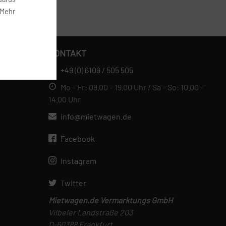
 Mehr
KONTAKT
+49 (0) 6109 / 505 505
Mo – Fr: 09.00 – 19.00 Uhr / Sa – So: 10.00 –
14.00 Uhr
info@mietwagen.de
Facebook
Instagram
Twitter
Mietwagen.de Vermarktungs GmbH
Vilbeler Landstraße 203
D-60388 Frankfurt