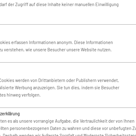
Buchen Sie Ihren Mietwagen überall auf der Welt bei mehr
arf der Zugriff auf diese Inhalte keiner manuellen Einwilligung
als 80.000 Standorten.
ookies erfassen Informationen anonym. Diese Informationen
 zu verstehen, wie unsere Besucher unsere Website nutzen.
Cookies werden von Drittanbietern oder Publishern verwendet,
lisierte Werbung anzuzeigen. Sie tun dies, indem sie Besucher
tes hinweg verfolgen.
zerklärung
ten es als unsere vorrangige Aufgabe, die Vertraulichkeit der von Ihnen
ellten personenbezogenen Daten zu wahren und diese vor unbefugten Zu
n. Deshalb wenden wir äußerste Sorgfalt und Modernste Sicherheitsstan