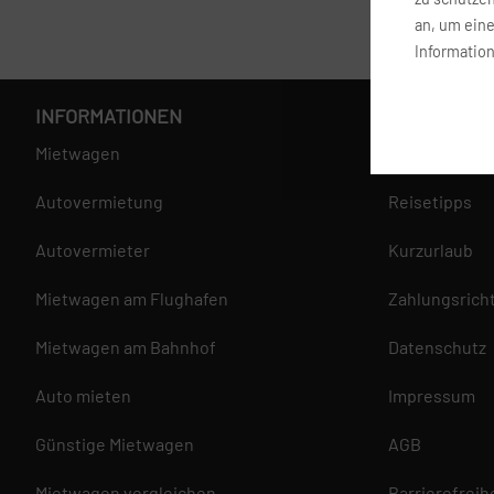
an, um ein
Information
INFORMATIONEN
SERVICE
Mietwagen
Fragen und A
Autovermietung
Reisetipps
Autovermieter
Kurzurlaub
Mietwagen am Flughafen
Zahlungsricht
Mietwagen am Bahnhof
Datenschutz
Auto mieten
Impressum
Günstige Mietwagen
AGB
Mietwagen vergleichen
Barrierefreih