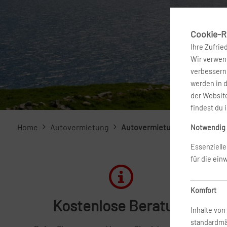
Cookie-Ri
Ihre Zufrie
Wir verwend
verbessern 
werden in 
der Website
findest du 
Home
Autovermietung
Autovermietung Irland
Notwendig
Essenziell
für die ein
Komfort
Kostenlose Beratung
Inhalte vo
standardmä