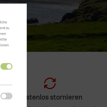
liche
fend zu
onen
nitte
tionen
Kostenlos stornieren