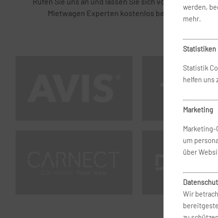
Rufen Sie uns an und lassen Sie sich von unseren
werden, bed
Mietwagen Experten kostenlos beraten.
mehr.
Statistiken
Statistik C
helfen uns
Marketing
Marketing-
um persona
über Websi
Datenschut
Wir betrach
bereitgest
zu schütze