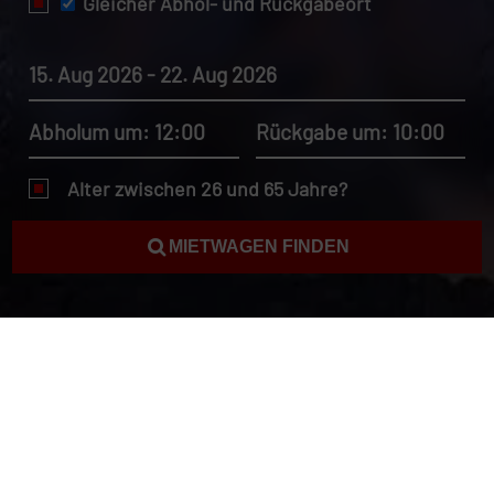
Gleicher Abhol- und Rückgabeort
15. Aug 2026 - 22. Aug 2026
Abholum um: 12:00
Rückgabe um: 10:00
Alter zwischen 26 und 65 Jahre?
MIETWAGEN FINDEN
Autovermietung Italien