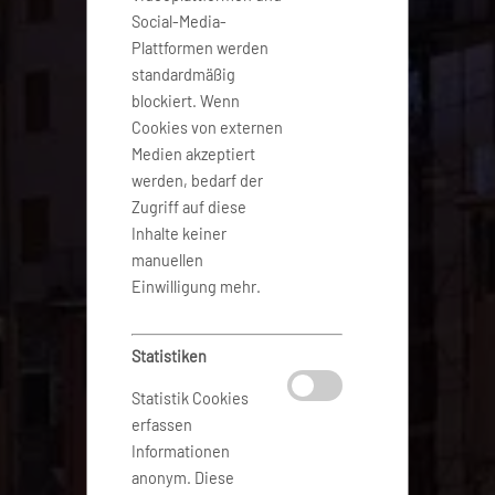
Social-Media-
Plattformen werden
standardmäßig
blockiert. Wenn
Cookies von externen
Medien akzeptiert
werden, bedarf der
Zugriff auf diese
Inhalte keiner
manuellen
Einwilligung mehr.
Statistiken
Statistik Cookies
erfassen
Informationen
anonym. Diese