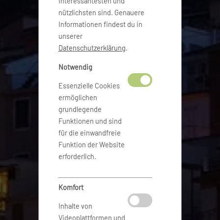
interessantesten und
nützlichsten sind. Genauere
Informationen findest du in
unserer
Datenschutzerklärung
.
Notwendig
Essenzielle Cookies
ermöglichen
grundlegende
Funktionen und sind
für die einwandfreie
Funktion der Website
erforderlich.
Komfort
Inhalte von
Videoplattformen und