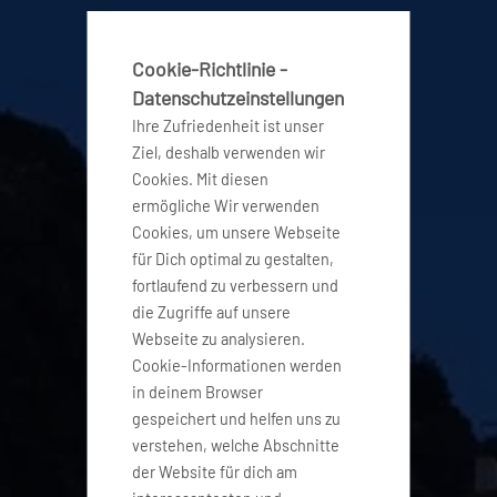
Cookie-Richtlinie -
Datenschutzeinstellungen
Ihre Zufriedenheit ist unser
Ziel, deshalb verwenden wir
Cookies. Mit diesen
ermögliche Wir verwenden
Cookies, um unsere Webseite
für Dich optimal zu gestalten,
fortlaufend zu verbessern und
die Zugriffe auf unsere
Webseite zu analysieren.
Cookie-Informationen werden
in deinem Browser
gespeichert und helfen uns zu
verstehen, welche Abschnitte
der Website für dich am