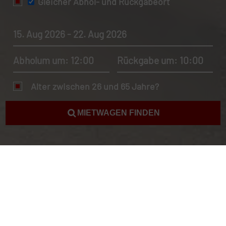
Gleicher Abhol- und Rückgabeort
15. Aug 2026 - 22. Aug 2026
Abholum um: 12:00
Rückgabe um: 10:00
Alter zwischen 26 und 65 Jahre?
MIETWAGEN FINDEN
Autovermietung Nord Korea