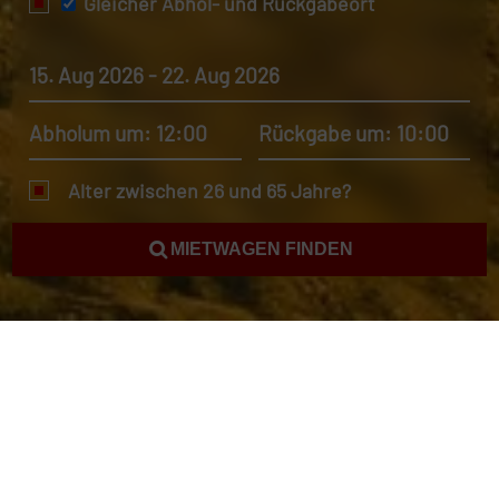
Gleicher Abhol- und Rückgabeort
15. Aug 2026 - 22. Aug 2026
Abholum um: 12:00
Rückgabe um: 10:00
Alter zwischen 26 und 65 Jahre?
MIETWAGEN FINDEN
Autovermietung Österreich