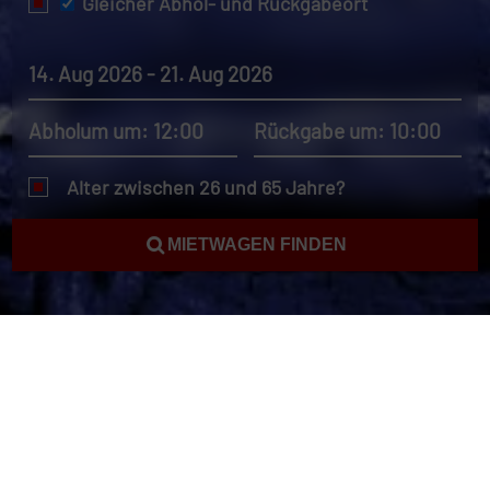
Gleicher Abhol- und Rückgabeort
14. Aug 2026 - 21. Aug 2026
Abholum um: 12:00
Rückgabe um: 10:00
Alter zwischen 26 und 65 Jahre?
MIETWAGEN FINDEN
Autovermietung Paraguay