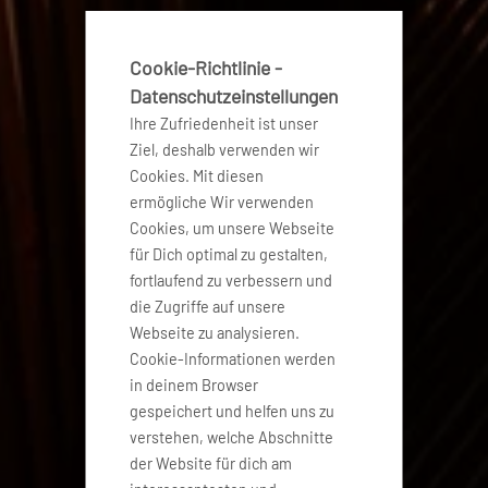
Cookie-Richtlinie -
Datenschutzeinstellungen
Ihre Zufriedenheit ist unser
Ziel, deshalb verwenden wir
Cookies. Mit diesen
ermögliche Wir verwenden
Cookies, um unsere Webseite
für Dich optimal zu gestalten,
fortlaufend zu verbessern und
die Zugriffe auf unsere
Webseite zu analysieren.
Cookie-Informationen werden
in deinem Browser
gespeichert und helfen uns zu
verstehen, welche Abschnitte
der Website für dich am