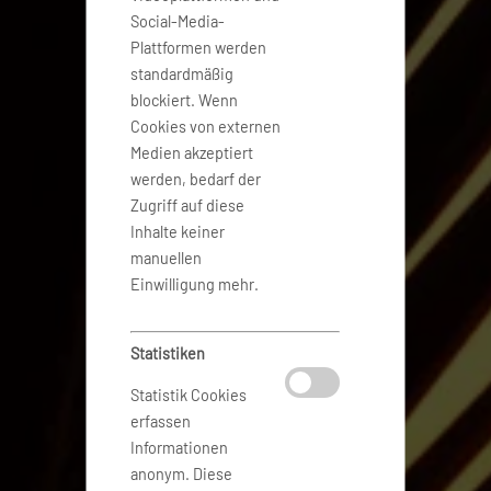
Social-Media-
Plattformen werden
standardmäßig
blockiert. Wenn
Cookies von externen
Medien akzeptiert
werden, bedarf der
Zugriff auf diese
Inhalte keiner
manuellen
Einwilligung mehr.
Statistiken
Statistik Cookies
erfassen
Informationen
anonym. Diese