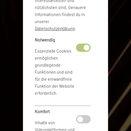
interessantesten und
nützlichsten sind. Genauere
Informationen findest du in
unserer
Datenschutzerklärung
.
Notwendig
Essenzielle Cookies
ermöglichen
grundlegende
Funktionen und sind
für die einwandfreie
Funktion der Website
erforderlich.
Komfort
Inhalte von
Videoplattformen und