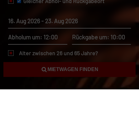
Gleicher Abhol- und Rückgabeort
16. Aug 2026 - 23. Aug 2026
Abholum um: 12:00
Rückgabe um: 10:00
Alter zwischen 26 und 65 Jahre?
MIETWAGEN FINDEN
Autovermietung Reuniun