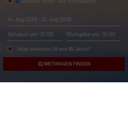
Gleicher Abhol- und Rückgabeort
14. Aug 2026 - 21. Aug 2026
Abholum um: 12:00
Rückgabe um: 10:00
Alter zwischen 26 und 65 Jahre?
MIETWAGEN FINDEN
Autovermietung Rumänien