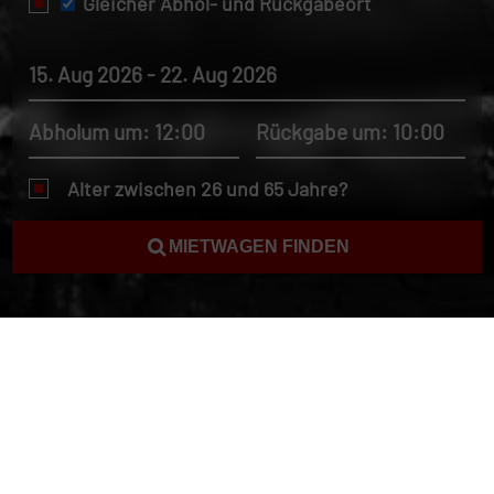
Gleicher Abhol- und Rückgabeort
15. Aug 2026 - 22. Aug 2026
Abholum um: 12:00
Rückgabe um: 10:00
Alter zwischen 26 und 65 Jahre?
MIETWAGEN FINDEN
Autovermietung Syrien