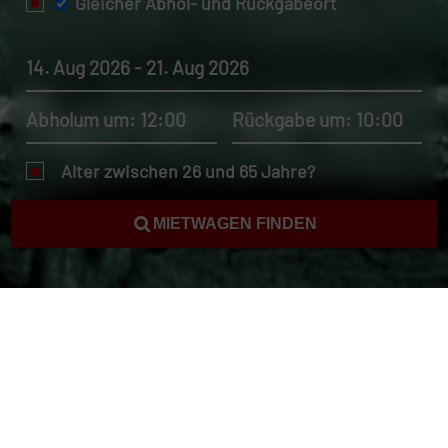
Gleicher Abhol- und Rückgabeort
14. Aug 2026 - 21. Aug 2026
Abholum um: 12:00
Rückgabe um: 10:00
Alter zwischen 26 und 65 Jahre?
MIETWAGEN FINDEN
Autovermietung Togo