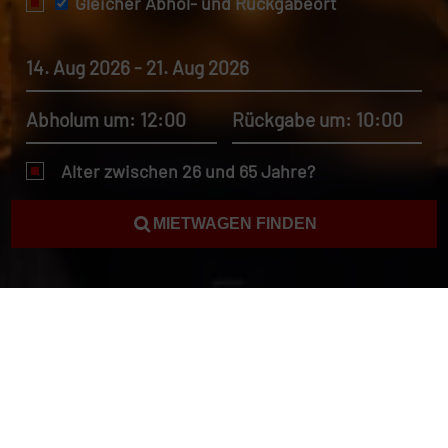
Gleicher Abhol- und Rückgabeort
14. Aug 2026 - 21. Aug 2026
Abholum um: 12:00
Rückgabe um: 10:00
Alter zwischen 26 und 65 Jahre?
MIETWAGEN FINDEN
Autovermietung Ungarn