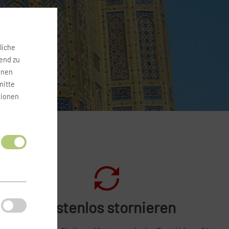
liche
fend zu
onen
nitte
tionen
Kostenlos stornieren