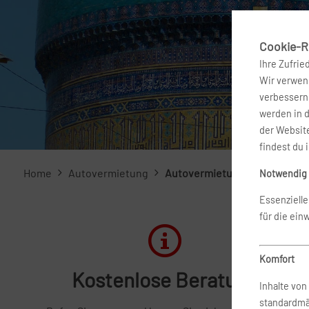
Cookie-Ri
Ihre Zufrie
Wir verwend
verbessern 
werden in 
der Website
findest du 
Home
Autovermietung
Autovermietung Usbekistan
Notwendig
Essenziell
für die ein
Komfort
Kostenlose Beratung
Inhalte vo
standardmä