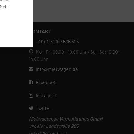
 Mehr
KONTAKT
+49 (0) 6109 / 505 505
Mo – Fr: 09.00 – 19.00 Uhr / Sa – So: 10.00 –
14.00 Uhr
info@mietwagen.de
Facebook
Instagram
Twitter
Mietwagen.de Vermarktungs GmbH
Vilbeler Landstraße 203
D-60388 Frankfurt