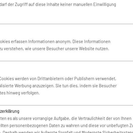
Buchen Sie Ihren Mietwagen überall auf der Welt bei mehr
arf der Zugriff auf diese Inhalte keiner manuellen Einwilligung
als 80.000 Standorten.
ookies erfassen Informationen anonym. Diese Informationen
 zu verstehen, wie unsere Besucher unsere Website nutzen.
Cookies werden von Drittanbietern oder Publishern verwendet,
lisierte Werbung anzuzeigen. Sie tun dies, indem sie Besucher
tes hinweg verfolgen.
zerklärung
ten es als unsere vorrangige Aufgabe, die Vertraulichkeit der von Ihnen
ellten personenbezogenen Daten zu wahren und diese vor unbefugten Zu
n. Deshalb wenden wir äußerste Sorgfalt und Modernste Sicherheitsstan