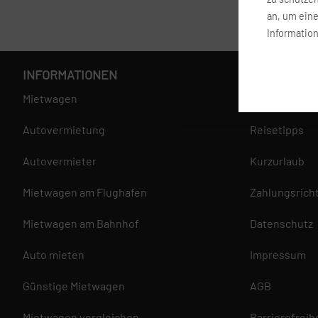
an, um ein
Information
INFORMATIONEN
SERVICE
Mietwagen
Fragen und A
Autovermietung
Reisetipps
Autovermieter
Kurzurlaub
Mietwagen am Flughafen
Zahlungsricht
Mietwagen am Bahnhof
Datenschutz
Auto mieten
Impressum
Günstige Mietwagen
AGB
Mietwagen vergleichen
Barrierefreih