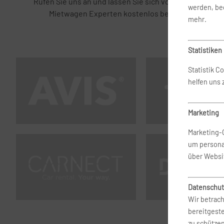
Rufen Sie uns an und lassen Sie sich von unseren
werden, bed
Mietwagen Experten kostenlos beraten.
mehr.
Statistiken
Statistik C
helfen uns
Marketing
Marketing-
um persona
über Websi
Datenschut
Wir betrach
bereitgest
zu schütze