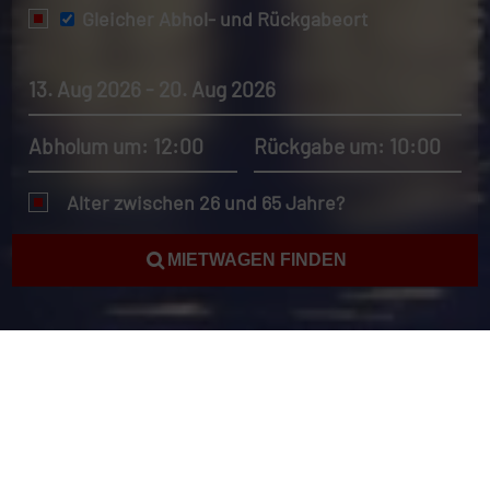
Gleicher Abhol- und Rückgabeort
13. Aug 2026 - 20. Aug 2026
Abholum um: 12:00
Rückgabe um: 10:00
Alter zwischen 26 und 65 Jahre?
MIETWAGEN FINDEN
Mietwagen Abu Dhabi