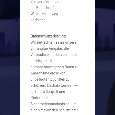
Sie tun dies, indem
sie Besucher über
Websites hinweg
verfolgen.
Datenschutzerklärung
Wir betrachten es als unsere
vorrangige Aufgabe, die
Vertraulichkeit der von Ihnen
bereitgestellten
personenbezogenen Daten zu
wahren und diese vor
unbefugten Zugriffen zu
schützen. Deshalb wenden wir
äußerste Sorgfalt und
Modernste
Sicherheitsstandards an, um
einen maximalen Schutz Ihrer