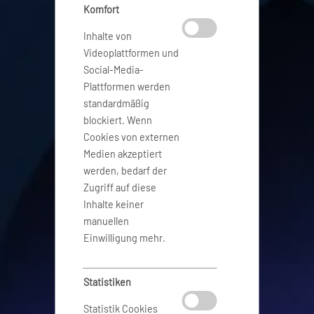
Komfort
Inhalte von
Videoplattformen und
Social-Media-
Plattformen werden
standardmäßig
blockiert. Wenn
Cookies von externen
Medien akzeptiert
werden, bedarf der
Zugriff auf diese
Inhalte keiner
manuellen
Einwilligung mehr.
Statistiken
Statistik Cookies