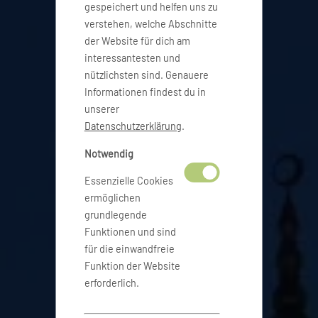
gespeichert und helfen uns zu
verstehen, welche Abschnitte
der Website für dich am
interessantesten und
nützlichsten sind. Genauere
Informationen findest du in
unserer
Datenschutzerklärung
.
Notwendig
Essenzielle Cookies
ermöglichen
grundlegende
Funktionen und sind
für die einwandfreie
Funktion der Website
erforderlich.