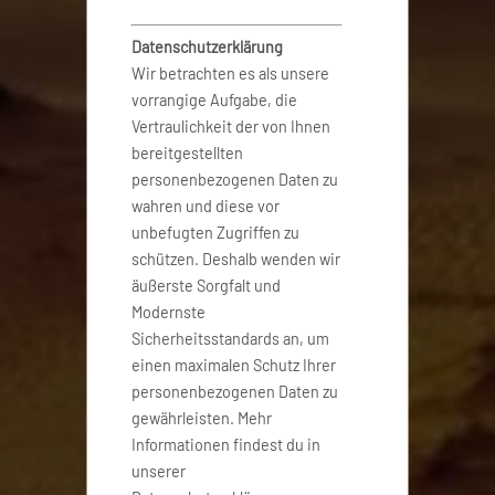
Datenschutzerklärung
Wir betrachten es als unsere
vorrangige Aufgabe, die
Vertraulichkeit der von Ihnen
bereitgestellten
personenbezogenen Daten zu
wahren und diese vor
unbefugten Zugriffen zu
schützen. Deshalb wenden wir
äußerste Sorgfalt und
Modernste
Sicherheitsstandards an, um
einen maximalen Schutz Ihrer
personenbezogenen Daten zu
gewährleisten. Mehr
Informationen findest du in
unserer