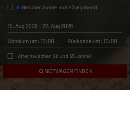
Gleicher Abhol- und Rückgabeort
15. Aug 2026 - 22. Aug 2026
Abholum um: 12:00
Rückgabe um: 10:00
Alter zwischen 26 und 65 Jahre?
MIETWAGEN FINDEN
Mietwagen Detroit