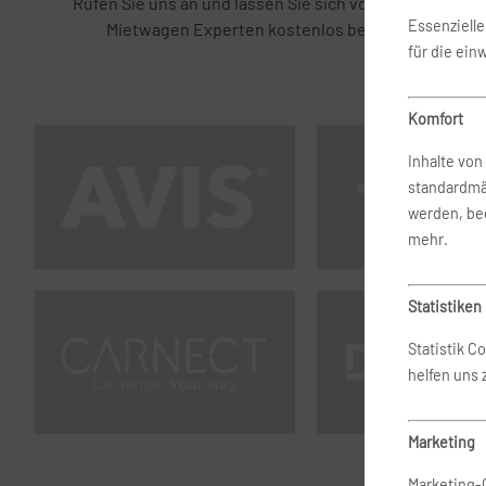
Rufen Sie uns an und lassen Sie sich von unseren
Essenziell
Mietwagen Experten kostenlos beraten.
für die ein
Komfort
Inhalte vo
standardmä
werden, bed
mehr.
Statistiken
Statistik C
helfen uns
Marketing
Marketing-