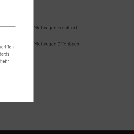
rt Hahn
Mietwagen Frankfurt
Mietwagen Offenbach
griffen
dards
 Mehr