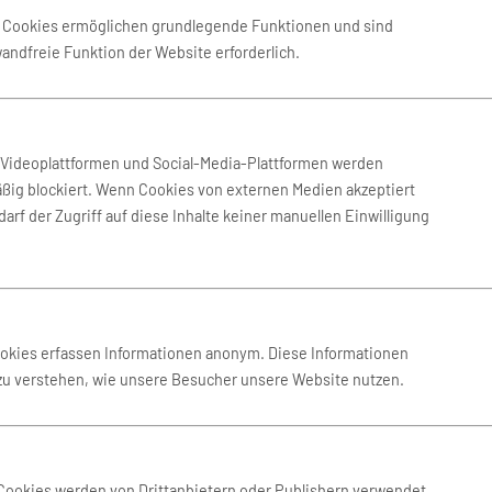
Buchen Sie Ihren Mietwagen überall auf der Welt bei mehr
e Cookies ermöglichen grundlegende Funktionen und sind
als 80.000 Standorten.
wandfreie Funktion der Website erforderlich.
n Videoplattformen und Social-Media-Plattformen werden
ßig blockiert. Wenn Cookies von externen Medien akzeptiert
arf der Zugriff auf diese Inhalte keiner manuellen Einwilligung
ookies erfassen Informationen anonym. Diese Informationen
 zu verstehen, wie unsere Besucher unsere Website nutzen.
Cookies werden von Drittanbietern oder Publishern verwendet,