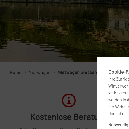
Cookie-Ri
Home
Mietwagen
Mietwagen Giessen
Ihre Zufrie
Wir verwend
verbessern 
werden in 
der Website
findest du 
Kostenlose Beratung
Notwendig