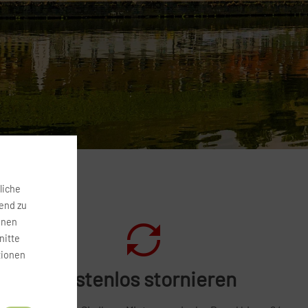
liche
fend zu
onen
nitte
tionen
Kostenlos stornieren