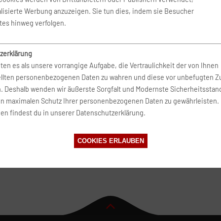
 der Umgebung von Giessen
lisierte Werbung anzuzeigen. Sie tun dies, indem sie Besucher
tes hinweg verfolgen.
 Darmstadt
Mietwagen Flughafen Frankfu
zerklärung
ten es als unsere vorrangige Aufgabe, die Vertraulichkeit der von Ihnen
Kassel
Mietwagen Limburg
ellten personenbezogenen Daten zu wahren und diese vor unbefugten Zu
n. Deshalb wenden wir äußerste Sorgfalt und Modernste Sicherheitsstan
en maximalen Schutz Ihrer personenbezogenen Daten zu gewährleisten.
en findest du in unserer Datenschutzerklärung.
COOKIES ERLAUBEN