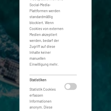
Social-Media-
Plattformen werden
standardmäßig
blockiert. Wenn
Cookies von externen
Medien akzeptiert
werden, bedarf der
Zugriff auf diese
Inhalte keiner
manuellen
Einwilligung mehr.
Statistiken
Statistik Cookies
erfassen
Informationen
anonym. Diese