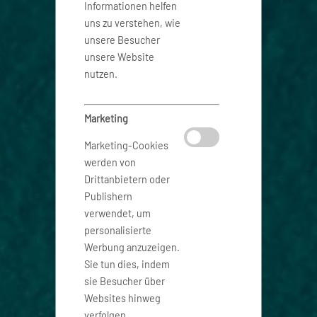
Informationen helfen
uns zu verstehen, wie
unsere Besucher
unsere Website
nutzen.
Marketing
Marketing-Cookies
werden von
Drittanbietern oder
Publishern
verwendet, um
personalisierte
Werbung anzuzeigen.
Sie tun dies, indem
sie Besucher über
Websites hinweg
verfolgen.