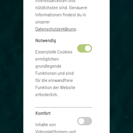
interessantesten und
nützlichsten sind. Genauere
Informationen findest du in
unserer
Datenschutzerklärung
.
Notwendig
Essenzielle Cookies
ermöglichen
grundlegende
Funktionen und sind
für die einwandfreie
Funktion der Website
erforderlich.
Komfort
Inhalte von
Videoplattformen und