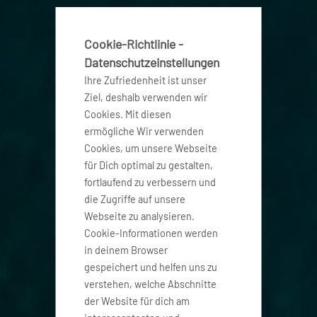
Cookie-Richtlinie -
Datenschutzeinstellungen
Ihre Zufriedenheit ist unser
Ziel, deshalb verwenden wir
Cookies. Mit diesen
ermögliche Wir verwenden
Cookies, um unsere Webseite
für Dich optimal zu gestalten,
fortlaufend zu verbessern und
die Zugriffe auf unsere
Webseite zu analysieren.
Cookie-Informationen werden
in deinem Browser
gespeichert und helfen uns zu
verstehen, welche Abschnitte
der Website für dich am