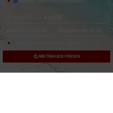
Gleicher Abhol- und Rückgabeort
14. Aug 2026 - 21. Aug 2026
Abholum um: 12:00
Rückgabe um: 10:00
Alter zwischen 26 und 65 Jahre?
MIETWAGEN FINDEN
Mietwagen Grenada