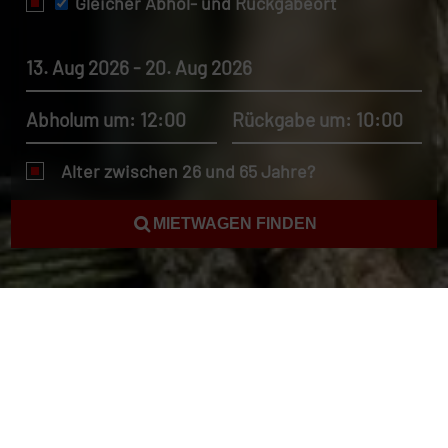
Gleicher Abhol- und Rückgabeort
13. Aug 2026 - 20. Aug 2026
Abholum um: 12:00
Rückgabe um: 10:00
Alter zwischen 26 und 65 Jahre?
MIETWAGEN FINDEN
Mietwagen Kambodscha