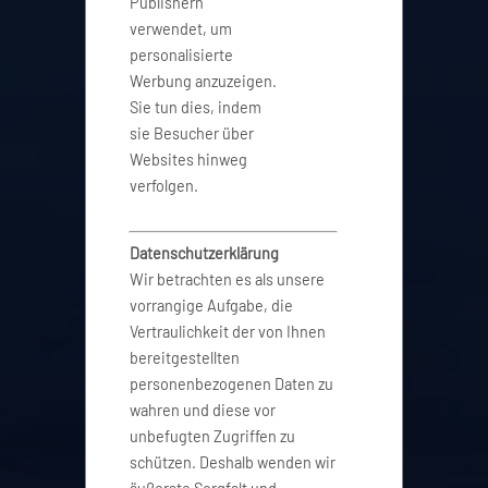
Publishern
verwendet, um
personalisierte
Werbung anzuzeigen.
Sie tun dies, indem
sie Besucher über
Websites hinweg
verfolgen.
Datenschutzerklärung
Wir betrachten es als unsere
vorrangige Aufgabe, die
Vertraulichkeit der von Ihnen
bereitgestellten
personenbezogenen Daten zu
wahren und diese vor
unbefugten Zugriffen zu
schützen. Deshalb wenden wir