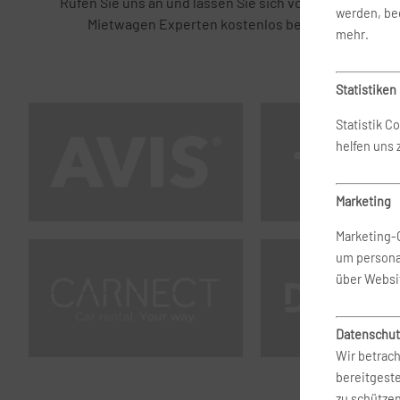
Rufen Sie uns an und lassen Sie sich von unseren
werden, bed
Mietwagen Experten kostenlos beraten.
mehr.
Statistiken
Statistik C
helfen uns
Marketing
Marketing-
um persona
über Websi
Datenschut
Wir betrach
bereitgest
zu schütze