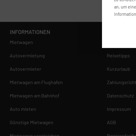
an, um ein
Information
INFORMATIONEN
SERVICE
Mietwagen
Fragen und A
Autovermietung
Reisetipps
Autovermieter
Kurzurlaub
Mietwagen am Flughafen
Zahlungsricht
Mietwagen am Bahnhof
Datenschutz
Auto mieten
Impressum
Günstige Mietwagen
AGB
Mietwagen vergleichen
Barrierefreih