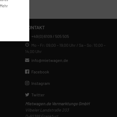
 Mehr
KONTAKT
+49 (0) 6109 / 505 505
Mo – Fr: 09.00 – 19.00 Uhr / Sa – So: 10.00 –
14.00 Uhr
info@mietwagen.de
Facebook
Instagram
Twitter
Mietwagen.de Vermarktungs GmbH
Vilbeler Landstraße 203
D-60388 Frankfurt