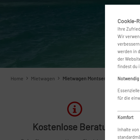
Cookie-Ri
Ihre Zufrie
Wir verwend
verbessern 
werden in 
der Website
findest du 
Home
Mietwagen
Mietwagen Montserrat
Notwendig
Essenziell
für die ein
Komfort
Kostenlose Beratung
Inhalte vo
standardmä