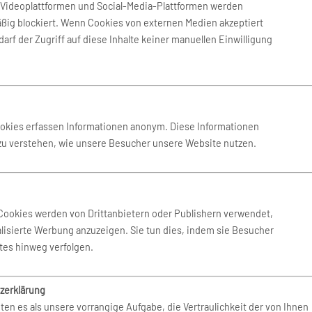
Buchen Sie Ihren Mietwagen überall auf der Welt bei mehr
n Videoplattformen und Social-Media-Plattformen werden
als 80.000 Standorten.
ßig blockiert. Wenn Cookies von externen Medien akzeptiert
arf der Zugriff auf diese Inhalte keiner manuellen Einwilligung
ookies erfassen Informationen anonym. Diese Informationen
 zu verstehen, wie unsere Besucher unsere Website nutzen.
Cookies werden von Drittanbietern oder Publishern verwendet,
lisierte Werbung anzuzeigen. Sie tun dies, indem sie Besucher
tes hinweg verfolgen.
zerklärung
ten es als unsere vorrangige Aufgabe, die Vertraulichkeit der von Ihnen