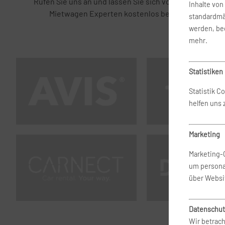
Rufen Sie uns an und lassen Sie sich von unseren
Inhalte vo
Mietwagen Experten kostenlos beraten.
standardmä
werden, bed
mehr.
Statistiken
Statistik C
helfen uns
Marketing
Marketing-
um persona
über Websi
Datenschut
Wir betrach