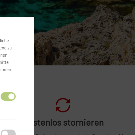
liche
fend zu
onen
nitte
tionen
Kostenlos stornieren