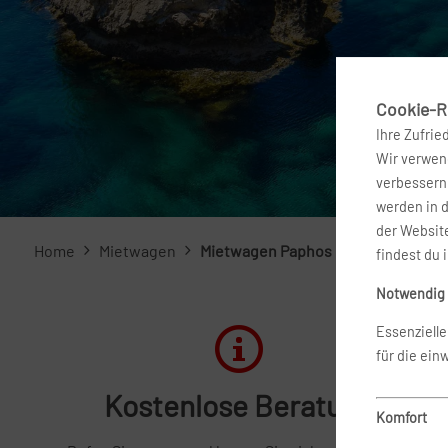
Cookie-Ri
Ihre Zufrie
Wir verwend
verbessern 
werden in 
der Website
Home
Mietwagen
Mietwagen Paphos
findest du 
Notwendig
Essenziell
für die ein
Kostenlose Beratung
Komfort