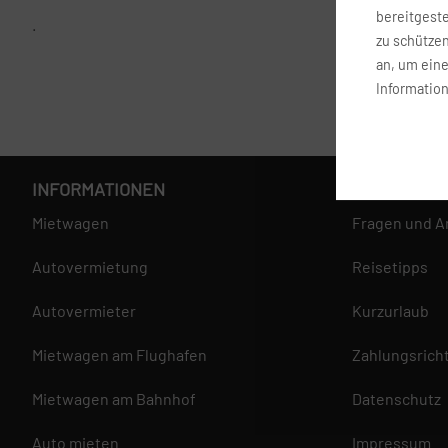
bereitgest
.
zu schütze
an, um ein
Information
INFORMATIONEN
SERVICE
Mietwagen
Fragen und A
Autovermietung
Reisetipps
Autovermieter
Kurzurlaub
Mietwagen am Flughafen
Zahlungsricht
Mietwagen am Bahnhof
Datenschutz
Auto mieten
Impressum