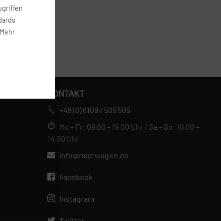
griffen
dards
 Mehr
KONTAKT
+49 (0) 6109 / 505 505
Mo – Fr: 09.00 – 19.00 Uhr / Sa – So: 10.00 –
14.00 Uhr
info@mietwagen.de
Facebook
Instagram
Twitter