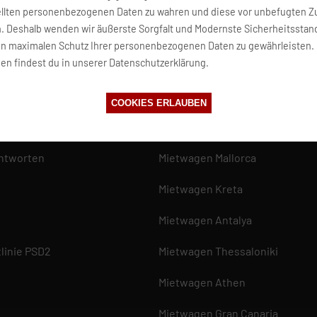
ellten personenbezogenen Daten zu wahren und diese vor unbefugten Zu
n. Deshalb wenden wir äußerste Sorgfalt und Modernste Sicherheitsstan
en maximalen Schutz Ihrer personenbezogenen Daten zu gewährleisten.
en findest du in unserer Datenschutzerklärung.
COOKIES ERLAUBEN
TOP 10
ntworten
Mietwagen Mallorca
Mietwagen Kreta
Mietwagen Antalya
linie PSD2
Mietwagen Thessaloniki
Mietwagen Athen
Mietwagen Gran Canaria