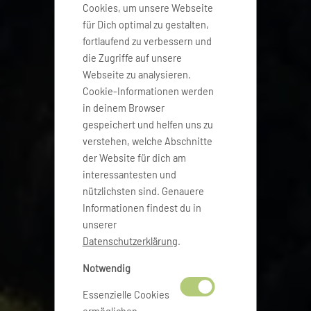
Cookies, um unsere Webseite
für Dich optimal zu gestalten,
fortlaufend zu verbessern und
die Zugriffe auf unsere
Webseite zu analysieren.
Cookie-Informationen werden
in deinem Browser
gespeichert und helfen uns zu
verstehen, welche Abschnitte
der Website für dich am
interessantesten und
nützlichsten sind. Genauere
Informationen findest du in
unserer
Datenschutzerklärung
.
Notwendig
Essenzielle Cookies