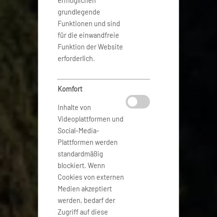
ermöglichen
grundlegende
Funktionen und sind
für die einwandfreie
Funktion der Website
erforderlich.
Komfort
Inhalte von
Videoplattformen und
Social-Media-
Plattformen werden
standardmäßig
blockiert. Wenn
Cookies von externen
Medien akzeptiert
werden, bedarf der
Zugriff auf diese