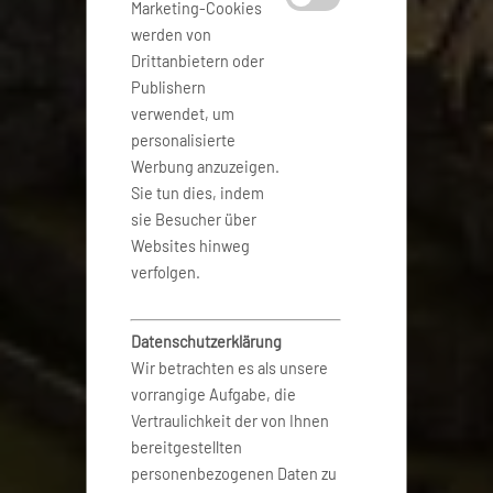
Marketing-Cookies
werden von
Drittanbietern oder
Publishern
verwendet, um
personalisierte
Werbung anzuzeigen.
Sie tun dies, indem
sie Besucher über
Websites hinweg
verfolgen.
Datenschutzerklärung
Wir betrachten es als unsere
vorrangige Aufgabe, die
Vertraulichkeit der von Ihnen
bereitgestellten
personenbezogenen Daten zu