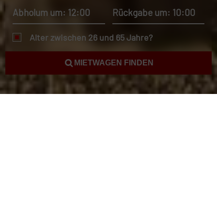
Abholum um: 12:00
Rückgabe um: 10:00
Alter zwischen 26 und 65 Jahre?
MIETWAGEN FINDEN
Mietwagen Südamerika
Kostenlose Beratung