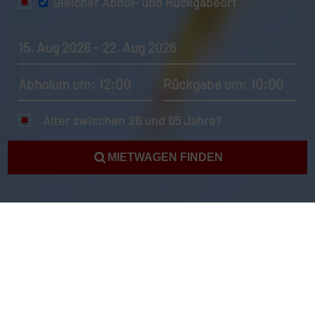
Gleicher Abhol- und Rückgabeort
15. Aug 2026 - 22. Aug 2026
Abholum um: 12:00
Rückgabe um: 10:00
Alter zwischen 26 und 65 Jahre?
MIETWAGEN FINDEN
Mietwagen Wallis und Futuna