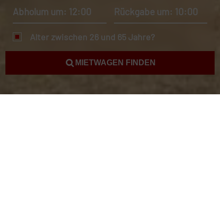
Abholum um: 12:00
Rückgabe um: 10:00
Alter zwischen 26 und 65 Jahre?
MIETWAGEN FINDEN
Mietwagen Alice Springs
Kostenlose Beratung