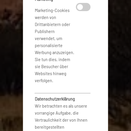
Marketing-Cookies
werden von
Drittanbietern oder
Publishern
verwendet, um
personalisierte
Werbung anzuzeigen.
Sie tun dies, indem
sie Besucher über
Websites hinweg
verfolgen.
Datenschutzerklärung
Wir betrachten es als unsere
vorrangige Aufgabe, die
Vertraulichkeit der von Ihnen
bereitgestellten