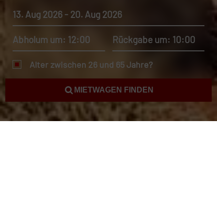
13. Aug 2026 - 20. Aug 2026
Abholum um: 12:00
Rückgabe um: 10:00
Alter zwischen 26 und 65 Jahre?
MIETWAGEN FINDEN
Mietwagen Darwin