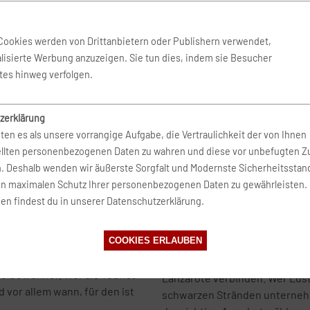
tfernt, wohingegen es bis zum
Familiäre Pensionen sucht man
ische Einfluss auf Fuerte, wie
um die Insel nicht durch den T
 wird, unverkennbar. Wer
Mietwagentouren noch immer u
Cookies werden von Drittanbietern oder Publishern verwendet,
t sich über Spezialitäten wie
bei Jandia oder das winzige Po
lisierte Werbung anzuzeigen. Sie tun dies, indem sie Besucher
tes hinweg verfolgen.
Lust auf etwas Besonderes? Dan
schen Ursprungs, weshalb die
Richtige. Zu sehen sind hier 
ieser extreme Kontrast zu den
zerklärung
eine Kamelsafari durch die Dü
n, der für Fuerte legendär
ten es als unsere vorrangige Aufgabe, die Vertraulichkeit der von Ihnen
Besuch des Städtchens Las Sa
cken nahezu menschenleer
ellten personenbezogenen Daten zu wahren und diese vor unbefugten Zu
Mirador Morro Velosa auf 650 
angen und 28 Kilometer breiten
n. Deshalb wenden wir äußerste Sorgfalt und Modernste Sicherheitsstan
Unbedingt einplanen: Ein 
en maximalen Schutz Ihrer personenbezogenen Daten zu gewährleisten.
en findest du in unserer Datenschutzerklärung.
paß
Ein Muss ist natürlich ebenfal
Rosario, mit den weißgekalkte
em Urlaub auf Fuerte
COOKIES ERLAUBEN
aus sind es nur wenige Schritt
 ein Nahverkehrsnetz, doch
der Surfer-Szene machen. Übri
selbewohner. Wer als Tourist
Lanzarote verbinden. Wer Lust 
 vor allem wann, für den ist
schwarzen Stränden unternehm