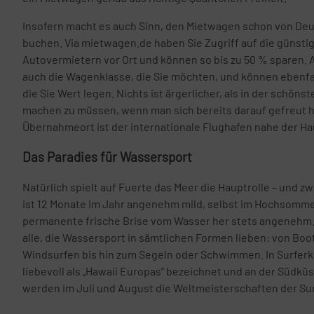
Insofern macht es auch Sinn, den Mietwagen schon von Deu
buchen. Via mietwagen.de haben Sie Zugriff auf die günst
Autovermietern vor Ort und können so bis zu 50 % sparen
auch die Wagenklasse, die Sie möchten, und können ebenfall
die Sie Wert legen. Nichts ist ärgerlicher, als in der schöns
machen zu müssen, wenn man sich bereits darauf gefreut h
Übernahmeort ist der internationale Flughafen nahe der Ha
Das Paradies für Wassersport
Natürlich spielt auf Fuerte das Meer die Hauptrolle – und z
ist 12 Monate im Jahr angenehm mild, selbst im Hochsommer
permanente frische Brise vom Wasser her stets angenehm. Di
alle, die Wassersport in sämtlichen Formen lieben: von Boo
Windsurfen bis hin zum Segeln oder Schwimmen. In Surferk
liebevoll als „Hawaii Europas“ bezeichnet und an der Südküs
werden im Juli und August die Weltmeisterschaften der Su