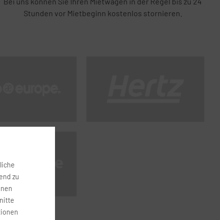
Bei uns können Sie Ihren Mietwagen in der Regel bis zu 24
Stunden vor Mietbeginn kostenlos stornieren.
liche
fend zu
onen
nitte
tionen