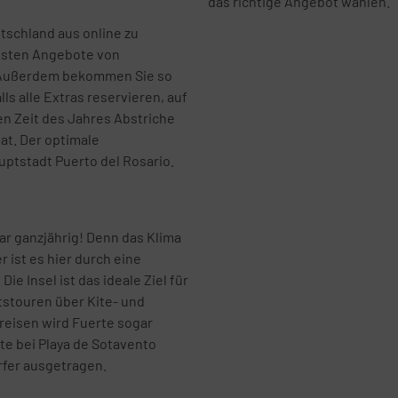
das richtige Angebot wählen.
tschland aus online zu
igsten Angebote von
. Außerdem bekommen Sie so
s alle Extras reservieren, auf
ten Zeit des Jahres Abstriche
at. Der optimale
uptstadt Puerto del Rosario.
war ganzjährig! Denn das Klima
 ist es hier durch eine
e Insel ist das ideale Ziel für
tstouren über Kite- und
reisen wird Fuerte sogar
te bei Playa de Sotavento
rfer ausgetragen.