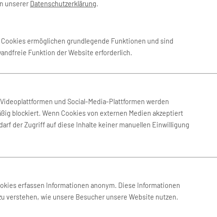
in unserer
Datenschutzerklärung
.
 der Umgebung von Fuerteventur
e Cookies ermöglichen grundlegende Funktionen und sind
Lanzarote
Mietwagen Teneriffa
wandfreie Funktion der Website erforderlich.
tie: Auf nach Fuerteventura!
n Videoplattformen und Social-Media-Plattformen werden
ßig blockiert. Wenn Cookies von externen Medien akzeptiert
so richtig die Seele baumeln
Unser Tipp: Auch wenn es sehr 
arf der Zugriff auf diese Inhalte keiner manuellen Einwilligung
geht, dann ist ein Urlaub auf
vermeiden im Meer zu baden. H
e Sonne satt, endlose Strände
sein können.
Abwechslungsreiche Erlebnis
ookies erfassen Informationen anonym. Diese Informationen
Der Tourismus konzentriert si
die zwar zu Spanien gehören,
 zu verstehen, wie unsere Besucher unsere Website nutzen.
Süden der Insel. Hier befinden
Tatsächlich befindet sich die
Fuste, Costa Calma oder Corra