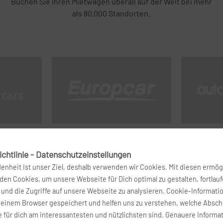
Buchen Sie Ihren Mietwagen überall auf der Welt bei mehr
als 80.000 Standorten.
chtlinie - Datenschutzeinstellungen
denheit ist unser Ziel, deshalb verwenden wir Cookies. Mit diesen ermög
en Cookies, um unsere Webseite für Dich optimal zu gestalten, fortlau
und die Zugriffe auf unsere Webseite zu analysieren. Cookie-Informati
deinem Browser gespeichert und helfen uns zu verstehen, welche Absch
 für dich am interessantesten und nützlichsten sind. Genauere Informa