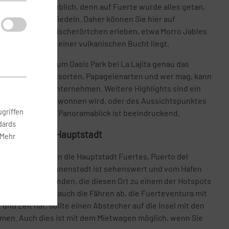
 hier eher vergeblich, denn auf Fuerte wurde alles getan,
ourismus zu zersiedeln. Daher können Sie hier auf
rsprüngliche Fischerörtchen erleben, etwa Morro Jables
zo Negro, das in einer vulkanischen Bucht liegt.
n ist ein Trip zum Oasis Park bei La Lajita genau das
unzählige Kakteensorten, Papageienarten und wer mag, kann
nenlandschaft unternehmen. Weitere Highlights sind ein
linas, wo Salz gewonnen wird, oder des Aussichtspunktes
griffen
Metern Höhe. Der Panoramablick ist beeindruckend.
dards
Besuch in der Hauptstadt
 Mehr
ls ein Abstecher in die Hauptstadt Fuertes, Puerto del
n Häusern. Die Innenstadt ist sehenswert und vom Hafen
e bis zu den Stränden, die diesen Ort zu einem der Hotspots
gens legen hier auch die Fähren ab, die Fuerteventura mit
und Zeit hat, sollte einen Abstecher auf die Insel mit den
en. Auch dies ist mit dem Mietwagen möglich, wenn Sie