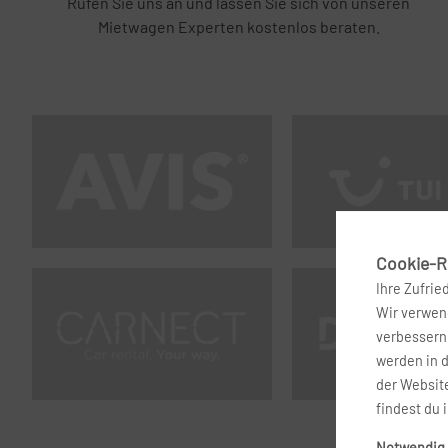
Rufen Sie uns an und lassen Sie sich von unseren
Mietwagen Experten kostenlos beraten.
Cookie-Ri
Ihre Zufrie
Wir verwend
verbessern 
werden in 
der Website
findest du 
Notwendig