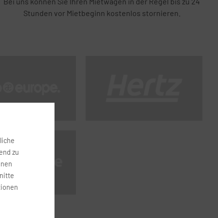
Bei uns können Sie Ihren Mietwagen in der Regel bis zu 24
Stunden vor Mietbeginn kostenlos stornieren.
liche
fend zu
onen
nitte
tionen