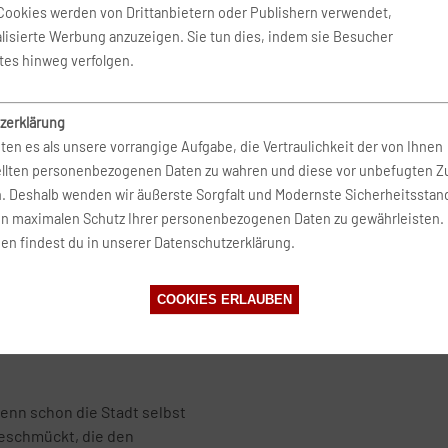
empfiehlt sich daher, die Buch
he Art und Weise zu genießen.
Cookies werden von Drittanbietern oder Publishern verwendet,
wie nur möglich in Angriff zu
lisierte Werbung anzuzeigen. Sie tun dies, indem sie Besucher
 die Wuppertaler Schwebebahn,
vermeiden.
tes hinweg verfolgen.
ängenden Bahn tragen Sie entlang
Über Mietwagen.de gestaltet s
n erstklassigen Eindruck vom
vieler verschiedener Mietwag
 die Schwebebahn ist nicht nur
zerklärung
Konditionen herausgesucht un
zte Fortbewegungsmittel der
ten es als unsere vorrangige Aufgabe, die Vertraulichkeit der von Ihnen
bei einer frühzeitigen Buchun
ellten personenbezogenen Daten zu wahren und diese vor unbefugten Zu
n. Deshalb wenden wir äußerste Sorgfalt und Modernste Sicherheitsstan
Ein Tipp ist außerdem bei der
n Gefallen an dem Von-Heydt-
en maximalen Schutz Ihrer personenbezogenen Daten zu gewährleisten.
Ihren persönlichen Bedürfnisse
nzigartigen
en findest du in unserer Datenschutzerklärung.
Angebote für Mietwagen in Es
park Waldfrieden von Tony
internationalen Flughäfen Düs
g in wunderschön idyllischer
Auswahl bei der Wahl Ihres Ab
ch wird weltweit gefeiert und
COOKIES ERLAUBEN
zu eine Avantgarde.
enn schon die Stadt selbst
geschmückt, die den