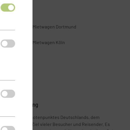
Mietwagen Dortmund
Mietwagen Köln
Mietwagenbuchung
irtschaftlichen Knotenpunktes Deutschlands, dem
uch Wuppertal Ziel vieler Besucher und Reisender. Es