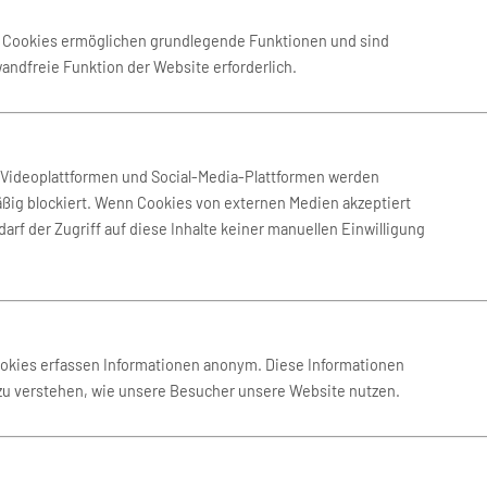
 der Umgebung von Wuppertal
e Cookies ermöglichen grundlegende Funktionen und sind
wandfreie Funktion der Website erforderlich.
 Bochum
Mietwagen Bonn
 Essen
Mietwagen Krefeld
n Videoplattformen und Social-Media-Plattformen werden
ßig blockiert. Wenn Cookies von externen Medien akzeptiert
 Paderborn
arf der Zugriff auf diese Inhalte keiner manuellen Einwilligung
chwebebahn und Kulturangebot
ookies erfassen Informationen anonym. Diese Informationen
ch nur auf der Durchreise –
Nützliche Tipps für die 
 zu verstehen, wie unsere Besucher unsere Website nutzen.
Inmitten des Ruhrgebietes
Als Teil des vielbesuchten, w
 viele der anderen,
bedeutsamen Ruhrgebiet, ist a
ertal selbst mit seinem