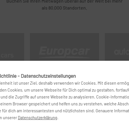
Buchen Sie Ihren Mietwagen überall auf der Welt bei mehr
als 80.000 Standorten.
chtlinie - Datenschutzeinstellungen
denheit ist unser Ziel, deshalb verwenden wir Cookies. Mit diesen ermög
en Cookies, um unsere Webseite für Dich optimal zu gestalten, fortlau
und die Zugriffe auf unsere Webseite zu analysieren. Cookie-Informati
deinem Browser gespeichert und helfen uns zu verstehen, welche Absch
 für dich am interessantesten und nützlichsten sind. Genauere Informa
in unserer
Datenschutzerklärung
.