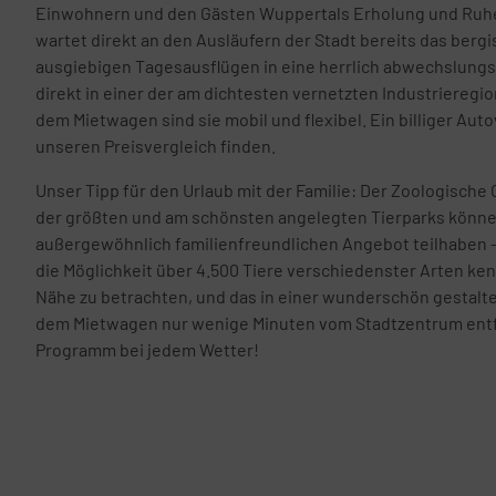
Einwohnern und den Gästen Wuppertals Erholung und Ruh
wartet direkt an den Ausläufern der Stadt bereits das berg
ausgiebigen Tagesausflügen in eine herrlich abwechslungsr
direkt in einer der am dichtesten vernetzten Industrieregi
dem Mietwagen sind sie mobil und flexibel. Ein billiger Autov
unseren Preisvergleich finden.
Unser Tipp für den Urlaub mit der Familie: Der Zoologische 
der größten und am schönsten angelegten Tierparks können
außergewöhnlich familienfreundlichen Angebot teilhaben –
die Möglichkeit über 4.500 Tiere verschiedenster Arten k
Nähe zu betrachten, und das in einer wunderschön gestalte
dem Mietwagen nur wenige Minuten vom Stadtzentrum entfern
Programm bei jedem Wetter!