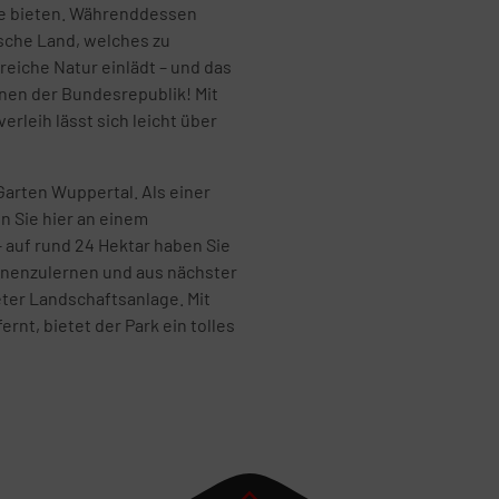
e bieten. Währenddessen
ische Land, welches zu
eiche Natur einlädt – und das
onen der Bundesrepublik! Mit
erleih lässt sich leicht über
Garten Wuppertal. Als einer
 Sie hier an einem
 auf rund 24 Hektar haben Sie
ennenzulernen und aus nächster
ter Landschaftsanlage. Mit
t, bietet der Park ein tolles