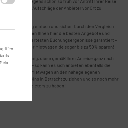
ung Ihres Mietwagens schon so früh vor Antritt Ihrer Reise
 nehmen um hohe Aufschläge der Anbieter vor Ort zu
ich Ihre Buchung einfach und sicher. Durch den Vergleich
enanbieter werden Ihnen hier die besten Angebote und
d so die preiswertesten Buchungsergebnisse garantiert –
g können Sie über Mietwagen.de sogar bis zu 50% sparen!
griffen
dards
 Mietwagenbuchung, diese gemäß Ihrer Anreise ganz nach
 Mehr
n zu gestalten – so kann es sich anbieten ebenfalls die
sen, oder einen Mietwagen an den nahegelegenen
seldorfs oder Kölns in Betracht zu ziehen und so noch mehr
holortes und Anbieters zu haben!