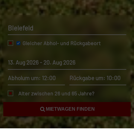
Bielefeld
Gleicher Abhol- und Rückgabeort
13. Aug 2026 - 20. Aug 2026
Abholum um: 12:00
Rückgabe um: 10:00
Alter zwischen 26 und 65 Jahre?
MIETWAGEN FINDEN